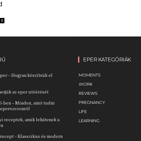
d
0
RŰ
EPER KATEGÓRIÁK
per – Hogyan készítsük el
MOMENTS
WORK
etjük az eper utóérését
REVIEWS
5-ben – Minden, amit tudni
PREGNANCY
r eperszezonról
LIFE
yi receptek, amik lehűtenek a
LEARNING
en
 recept – Klasszikus és modern