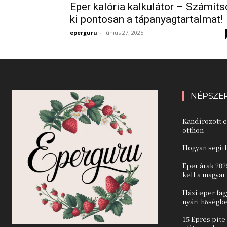
Eper kalória kalkulátor – Számíts
ki pontosan a tápanyagtartalmat!
eperguru
-
június 27, 2025
NÉPSZE
Kandírozott e
otthon
Hogyan segíth
Eper árak 202
kell a magya
Házi eper fag
nyári hőségb
15 Epres pite