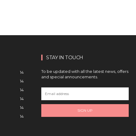
STAY IN TOUCH
To be updated with all the latest news, offers
14
and special announcements.
14
14
14
14
SIGN UP
14