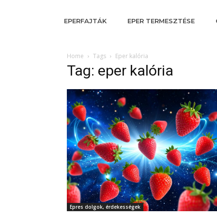
EPERFAJTÁK
EPER TERMESZTÉSE
Home
Tags
Eper kalória
Tag: eper kalória
Epres dolgok, érdekességek