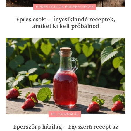
EPRES DOLGOK, ÉRDEKESSÉGEK
Epres csoki – Ínycsiklandó receptek,
amiket ki kell próbálnod
FELHASZNÁLÁS
Eperszörp házilag – Egyszerű recept az