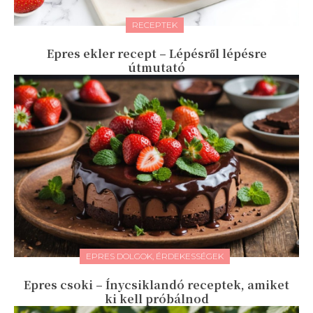
RECEPTEK
Epres ekler recept – Lépésről lépésre
útmutató
EPRES DOLGOK, ÉRDEKESSÉGEK
Epres csoki – Ínycsiklandó receptek, amiket
ki kell próbálnod