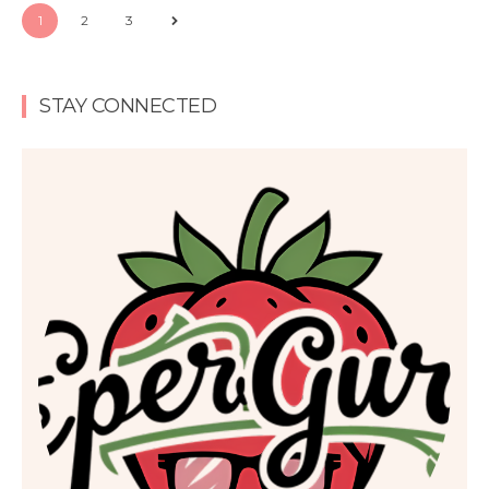
1
2
3
STAY CONNECTED