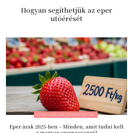
Hogyan segíthetjük az eper
utóérését
EPRES DOLGOK, ÉRDEKESSÉGEK
Eper árak 2025-ben – Minden, amit tudni kell
a magyar eperszezonról