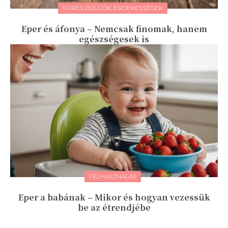
EPRES DOLGOK, ÉRDEKESSÉGEK
Eper és áfonya – Nemcsak finomak, hanem
egészségesek is
FELHASZNÁLÁS
Eper a babának – Mikor és hogyan vezessük
be az étrendjébe