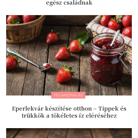
egész családnak
FELHASZNÁLÁS
Eperlekvár készítése otthon – Tippek és
trükkök a tökéletes íz eléréséhez