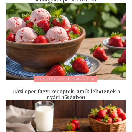
EPRES DOLGOK, ÉRDEKESSÉGEK
Házi eper fagyi receptek, amik lehűtenek a
nyári hőségben