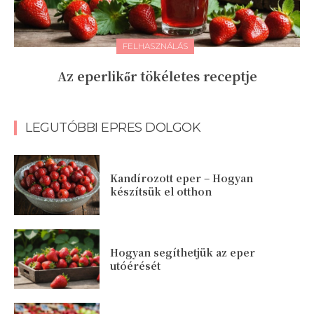
FELHASZNÁLÁS
Az eperlikőr tökéletes receptje
LEGUTÓBBI EPRES DOLGOK
Kandírozott eper – Hogyan
készítsük el otthon
Hogyan segíthetjük az eper
utóérését