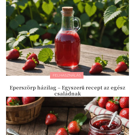
FELHASZNÁLÁS
Eperszörp házilag – Egyszerű recept az egész
családnak