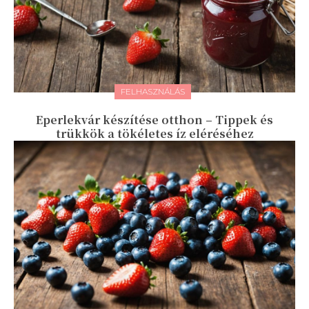
FELHASZNÁLÁS
Eperlekvár készítése otthon – Tippek és
trükkök a tökéletes íz eléréséhez