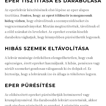
EPER TISZTÍTÁSA ÉS DARABOLÁSA
Az eperlekvár készítésének első lépése az eper alapos
tisztítása.
Fontos, hogy az epret többször is megmossuk
hideg vízben
, hogy eltávolítsuk a szennyeződéseket és
vegyszermaradványokat. Miután megtisztítottuk, távolítsuk el
a zöld szárakat és leveleket. Az epreket ezután kisebb
darabokra vághatjuk, hogy könnyebben pürésíthetők legyenek.
HIBÁS SZEMEK ELTÁVOLÍTÁSA
A lekvár minősége érdekében elengedhetetlen, hogy csak
egészséges, érett epreket használjunk. A hibás, penészes vagy
sérült szemeket gondosan válogassuk ki és dobjuk el. Ez
biztosítja, hogy a lekvárunk íze és állaga is tökéletes legyen.
EPER PÜRÉSÍTÉSE
Az előkészített epreket pürésíthetjük botmixerrel vagy
krumplinyomóval. Ha darabosabb lekvárt szeretnénk, akkor
csak részben pürésítsük az epreket. A pürésítés során