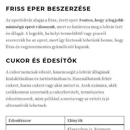
FRISS EPER BESZERZÉSE
Az eperlekvár alapja a friss, érett eper.
Fontos, hogy a legjobb
minőségű epret válasszuk
, mert ez határozza meg a lekvár ízét
és állagát. A legjobb, ha helyi termelőktől vagy piacról
szerezzük be az epret, mert így biztosak lehetünk benne, hogy
friss és vegyszermentes gyümölcsöt kapunk.
CUKOR ÉS ÉDESÍTŐK
A cukor nemcsak édesít, hanem segít a lekvár állagának
kialakításában és tartósításában is. Használhatunk fehér
cukrot, barna cukrot vagy akár mézet is. Azok számára, akik
csökkenteni szeretnék a cukorbevitelt, természetes
édesítőszerek, mint például a stevia vagy az eritrit is jó
alternatívák lehetnek.
Édesítőszer
Előnyök
Klasszikus íz, könnyen