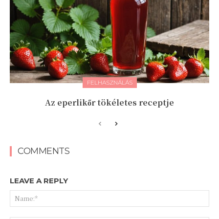
FELHASZNÁLÁS
Az eperlikőr tökéletes receptje
COMMENTS
LEAVE A REPLY
Na