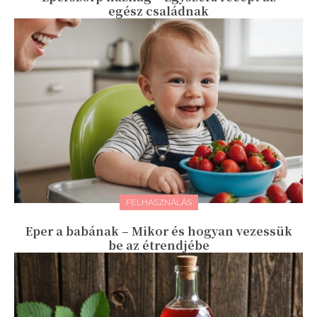
egész családnak
FELHASZNÁLÁS
Eper a babának – Mikor és hogyan vezessük
be az étrendjébe