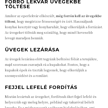
FORRÓ LEKVÁR ÜVEGEKBE
TÖLTÉSE
Amikor az eperlekvár elkészült,
még forrón kell az üvegekbe
tölteni
, hogy megőrizze frissességét és ízét. Használjunk
konyhai kesztyűt vagy konyharuhát, hogy elkerüljük a forrázást.
Az üvegeket töltsük meg színültig, hogy minél kevesebb
levegő maradjon bennük.
ÜVEGEK LEZÁRÁSA
Az üvegek lezárása előtt tegyünk befőzési fóliát a tetejükre,
majd szorosan csavarjuk rá a kupakokat. Fontos, hogy a
kupakok épek és tiszták legyenek, hogy elkerüljük a
szennyeződést és a romlást.
FEJJEL LEFELÉ FORDÍTÁS
Miután lezártuk az üvegeket, fordítsuk őket fejjel lefelé és
helyezzük egy meleg helyre, például egy takaróval bélelt
lavorba. Ez a módszer segít a vákuum kialakulásában, ami