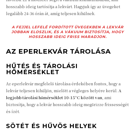
hosszabb ideig tartósítja a lekvárt. Hagyjuk így az üvegeket
legalább 24-36 órán át, amíg teljesen kihűlnek.
A FEJJEL LEFELÉ FORDÍTOTT ÜVEGEKBEN A LEKVÁR
JOBBAN ELOSZLIK, ÉS A VÁKUUM BIZTOSÍTJA, HOGY
HOSSZABB IDEIG FRISS MARADJON.
AZ EPERLEKVÁR TÁROLÁSA
HŰTÉS ÉS TÁROLÁSI
HŐMÉRSÉKLET
Az eperlekvár megfelelő tárolása érdekében fontos, hogy a
lekvár teljesen kihűljön, mielőtt a végleges helyére kerül.
A
legjobb tárolási hőmérséklet 10-15°C között van
, ami
biztosítja, hogy a lekvár hosszabb ideig megőrizze frissességét
és ízét.
SÖTÉT ÉS HŰVÖS HELYEK