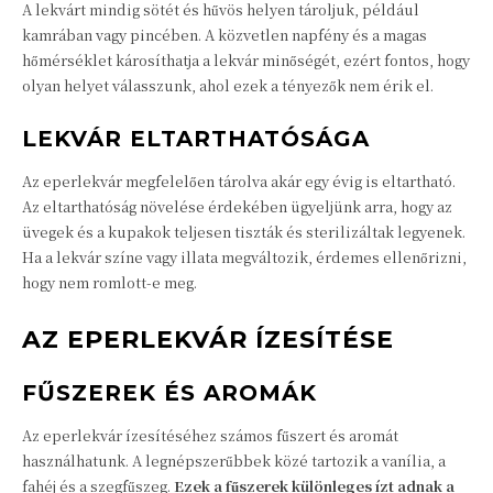
A lekvárt mindig sötét és hűvös helyen tároljuk, például
kamrában vagy pincében. A közvetlen napfény és a magas
hőmérséklet károsíthatja a lekvár minőségét, ezért fontos, hogy
olyan helyet válasszunk, ahol ezek a tényezők nem érik el.
LEKVÁR ELTARTHATÓSÁGA
Az eperlekvár megfelelően tárolva akár egy évig is eltartható.
Az eltarthatóság növelése érdekében ügyeljünk arra, hogy az
üvegek és a kupakok teljesen tiszták és sterilizáltak legyenek.
Ha a lekvár színe vagy illata megváltozik, érdemes ellenőrizni,
hogy nem romlott-e meg.
AZ EPERLEKVÁR ÍZESÍTÉSE
FŰSZEREK ÉS AROMÁK
Az eperlekvár ízesítéséhez számos fűszert és aromát
használhatunk. A legnépszerűbbek közé tartozik a vanília, a
fahéj és a szegfűszeg.
Ezek a fűszerek különleges ízt adnak a