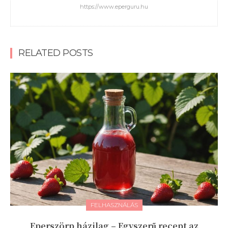
https://www.eperguru.hu
RELATED POSTS
FELHASZNÁLÁS
Eperszörp házilag – Egyszerű recept az