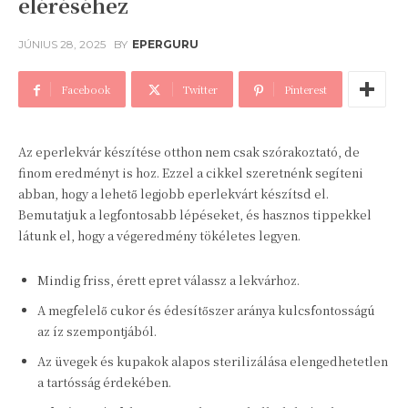
eléréséhez
JÚNIUS 28, 2025
BY
EPERGURU
Facebook
Twitter
Pinterest
Az eperlekvár készítése otthon nem csak szórakoztató, de
finom eredményt is hoz. Ezzel a cikkel szeretnénk segíteni
abban, hogy a lehető legjobb eperlekvárt készítsd el.
Bemutatjuk a legfontosabb lépéseket, és hasznos tippekkel
látunk el, hogy a végeredmény tökéletes legyen.
Mindig friss, érett epret válassz a lekvárhoz.
A megfelelő cukor és édesítőszer aránya kulcsfontosságú
az íz szempontjából.
Az üvegek és kupakok alapos sterilizálása elengedhetetlen
a tartósság érdekében.