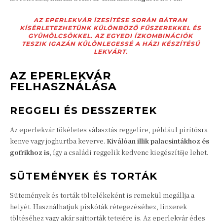
AZ EPERLEKVÁR ÍZESÍTÉSE SORÁN BÁTRAN
KÍSÉRLETEZHETÜNK KÜLÖNBÖZŐ FŰSZEREKKEL ÉS
GYÜMÖLCSÖKKEL. AZ EGYEDI ÍZKOMBINÁCIÓK
TESZIK IGAZÁN KÜLÖNLEGESSÉ A HÁZI KÉSZÍTÉSŰ
LEKVÁRT.
AZ EPERLEKVÁR
FELHASZNÁLÁSA
REGGELI ÉS DESSZERTEK
Az eperlekvár tökéletes választás reggelire, például pirítósra
kenve vagy joghurtba keverve.
Kiválóan illik palacsintákhoz és
gofrikhoz is
, így a családi reggelik kedvenc kiegészítője lehet.
SÜTEMÉNYEK ÉS TORTÁK
Sütemények és torták töltelékeként is remekül megállja a
helyét. Használhatjuk piskóták rétegezéséhez, linzerek
töltéséhez vagy akár sajttorták tetejére is. Az eperlekvár édes