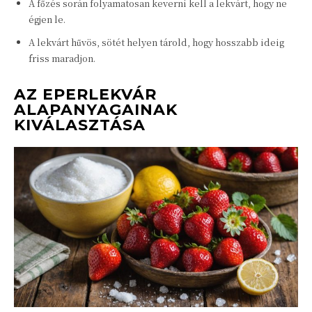
A főzés során folyamatosan keverni kell a lekvárt, hogy ne
égjen le.
A lekvárt hűvös, sötét helyen tárold, hogy hosszabb ideig
friss maradjon.
AZ EPERLEKVÁR
ALAPANYAGAINAK
KIVÁLASZTÁSA