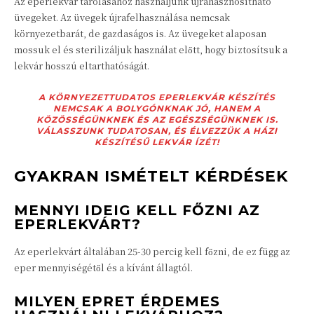
Az eperlekvár tárolásához használjunk újrahasznosítható
üvegeket. Az üvegek újrafelhasználása nemcsak
környezetbarát, de gazdaságos is. Az üvegeket alaposan
mossuk el és sterilizáljuk használat előtt, hogy biztosítsuk a
lekvár hosszú eltarthatóságát.
A KÖRNYEZETTUDATOS EPERLEKVÁR KÉSZÍTÉS
NEMCSAK A BOLYGÓNKNAK JÓ, HANEM A
KÖZÖSSÉGÜNKNEK ÉS AZ EGÉSZSÉGÜNKNEK IS.
VÁLASSZUNK TUDATOSAN, ÉS ÉLVEZZÜK A HÁZI
KÉSZÍTÉSŰ LEKVÁR ÍZÉT!
GYAKRAN ISMÉTELT KÉRDÉSEK
MENNYI IDEIG KELL FŐZNI AZ
EPERLEKVÁRT?
Az eperlekvárt általában 25-30 percig kell főzni, de ez függ az
eper mennyiségétől és a kívánt állagtól.
MILYEN EPRET ÉRDEMES