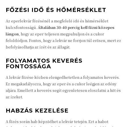
FŐZÉSI IDŐ ÉS HŐMÉRSÉKLET
Az eperlekvár főzésénél a megfelelő idő és hőmérséklet
kulcsfontosságú.
Általában 30-40 percig kell főzni közepes
lángon
, hogy az eper teljesen megpuhuljon és a cukor
feloldódjon. Fontos, hogy a lekvár ne forrjon túl erősen, mert ez
befolyásolhatja az ízét és az állagát.
FOLYAMATOS KEVERÉS
FONTOSSÁGA
A lekvár főzése közben elengedhetetlen a folyamatos keverés.
Ez megakadályozza, hogy az eper és a cukor leégjen az edény
aljára. Emellett a keverés segít egyenletesen eloszlatni a hőt és
az ízeket.
HABZÁS KEZELÉSE
A főzés során hab képződhet a lekvár tetején. Ezt a habot