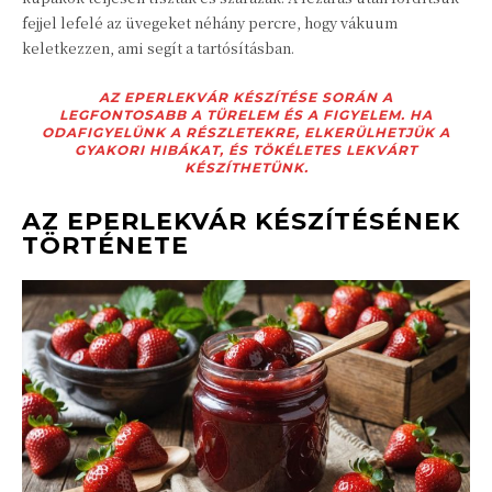
fejjel lefelé az üvegeket néhány percre, hogy vákuum
keletkezzen, ami segít a tartósításban.
AZ EPERLEKVÁR KÉSZÍTÉSE SORÁN A
LEGFONTOSABB A TÜRELEM ÉS A FIGYELEM. HA
ODAFIGYELÜNK A RÉSZLETEKRE, ELKERÜLHETJÜK A
GYAKORI HIBÁKAT, ÉS TÖKÉLETES LEKVÁRT
KÉSZÍTHETÜNK.
AZ EPERLEKVÁR KÉSZÍTÉSÉNEK
TÖRTÉNETE