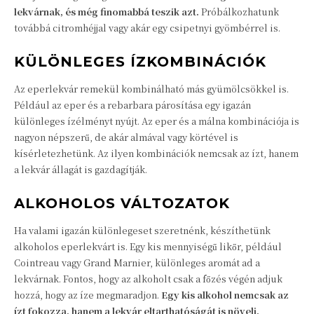
lekvárnak, és még finomabbá teszik azt.
Próbálkozhatunk
továbbá citromhéjjal vagy akár egy csipetnyi gyömbérrel is.
KÜLÖNLEGES ÍZKOMBINÁCIÓK
Az eperlekvár remekül kombinálható más gyümölcsökkel is.
Például az eper és a rebarbara párosítása egy igazán
különleges ízélményt nyújt. Az eper és a málna kombinációja is
nagyon népszerű, de akár almával vagy körtével is
kísérletezhetünk. Az ilyen kombinációk nemcsak az ízt, hanem
a lekvár állagát is gazdagítják.
ALKOHOLOS VÁLTOZATOK
Ha valami igazán különlegeset szeretnénk, készíthetünk
alkoholos eperlekvárt is. Egy kis mennyiségű likőr, például
Cointreau vagy Grand Marnier, különleges aromát ad a
lekvárnak. Fontos, hogy az alkoholt csak a főzés végén adjuk
hozzá, hogy az íze megmaradjon.
Egy kis alkohol nemcsak az
ízt fokozza, hanem a lekvár eltarthatóságát is növeli.