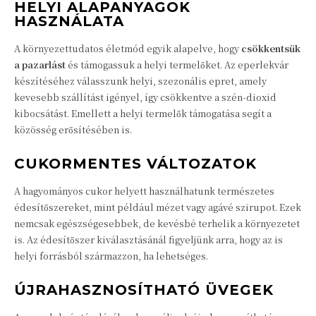
HELYI ALAPANYAGOK
HASZNÁLATA
A környezettudatos életmód egyik alapelve, hogy
csökkentsük
a pazarlást
és támogassuk a helyi termelőket. Az eperlekvár
készítéséhez válasszunk helyi, szezonális epret, amely
kevesebb szállítást igényel, így csökkentve a szén-dioxid
kibocsátást. Emellett a helyi termelők támogatása segít a
közösség erősítésében is.
CUKORMENTES VÁLTOZATOK
A hagyományos cukor helyett használhatunk természetes
édesítőszereket, mint például mézet vagy agávé szirupot. Ezek
nemcsak egészségesebbek, de kevésbé terhelik a környezetet
is. Az édesítőszer kiválasztásánál figyeljünk arra, hogy az is
helyi forrásból származzon, ha lehetséges.
ÚJRAHASZNOSÍTHATÓ ÜVEGEK