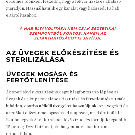
érdemes időnként leszedni, hogy a lekvár tiszta és átlátszó
maradjon. Használhatunk egy kanalat vagy habszedőt a hab
eltávolításához.
A HAB ELTÁVOLÍTÁSA NEM CSAK ESZTÉTIKAI
SZEMPONTBÓL FONTOS, HANEM AZ
ELTARTHATÓSÁGOT IS JAVÍTJA.
AZ ÜVEGEK ELŐKÉSZÍTÉSE ÉS
STERILIZÁLÁSA
ÜVEGEK MOSÁSA ÉS
FERTŐTLENÍTÉSE
Az eperlekvár készítésének egyik legfontosabb lépése az
üvegek és a kupakok alapos tisztítása és fertőtlenítése.
Csak
hibátlan, csorba nélküli üvegeket használjunk!
Az üvegeket és
a fedőket először mosogassuk el alaposan, majd öblítsük le.
Ezután tegyük őket forrásban lévő vízbe, és forraljuk legalább
15 percig. Ezzel biztosítjuk, hogy minden baktérium
elpusztuljon.