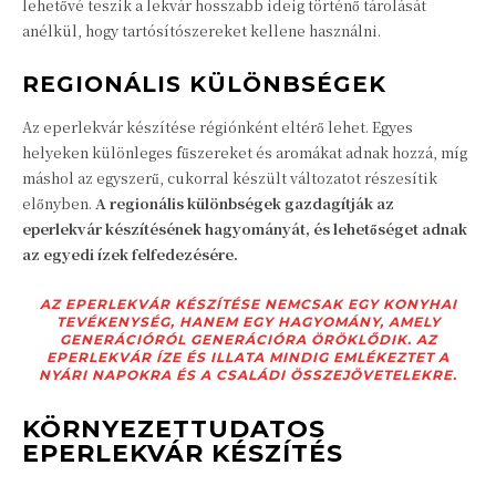
lehetővé teszik a lekvár hosszabb ideig történő tárolását
anélkül, hogy tartósítószereket kellene használni.
REGIONÁLIS KÜLÖNBSÉGEK
Az eperlekvár készítése régiónként eltérő lehet. Egyes
helyeken különleges fűszereket és aromákat adnak hozzá, míg
máshol az egyszerű, cukorral készült változatot részesítik
előnyben.
A regionális különbségek gazdagítják az
eperlekvár készítésének hagyományát, és lehetőséget adnak
az egyedi ízek felfedezésére.
AZ EPERLEKVÁR KÉSZÍTÉSE NEMCSAK EGY KONYHAI
TEVÉKENYSÉG, HANEM EGY HAGYOMÁNY, AMELY
GENERÁCIÓRÓL GENERÁCIÓRA ÖRÖKLŐDIK. AZ
EPERLEKVÁR ÍZE ÉS ILLATA MINDIG EMLÉKEZTET A
NYÁRI NAPOKRA ÉS A CSALÁDI ÖSSZEJÖVETELEKRE.
KÖRNYEZETTUDATOS
EPERLEKVÁR KÉSZÍTÉS