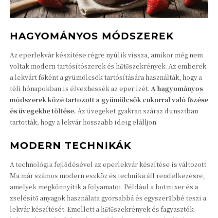
HAGYOMÁNYOS MÓDSZEREK
Az eperlekvár készítése régre nyúlik vissza, amikor még nem
voltak modern tartósítószerek és hűtőszekrények. Az emberek
a lekvárt főként a gyümölcsök tartósítására használták, hogy a
téli hónapokban is élvezhessék az eper ízét.
A hagyományos
módszerek közé tartozott a gyümölcsök cukorral való főzése
és üvegekbe töltése.
Az üvegeket gyakran száraz dunsztban
tartották, hogy a lekvár hosszabb ideig elálljon.
MODERN TECHNIKÁK
A technológia fejlődésével az eperlekvár készítése is változott.
Ma már számos modern eszköz és technika áll rendelkezésre,
amelyek megkönnyítik a folyamatot. Például a botmixer és a
zselésítő anyagok használata gyorsabbá és egyszerűbbé teszi a
lekvár készítését. Emellett a hűtőszekrények és fagyasztók