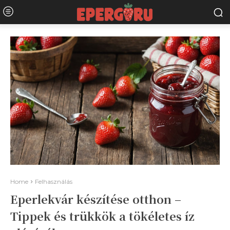
Home
Felhasználás
Eperlekvár készítése otthon –
Tippek és trükkök a tökéletes íz