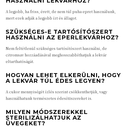
HASZNÁLNI LEKVÁRHOZ?
A legjobb, ha friss, érett, de nem túl puha epret használunk,
mert ezek adják a legjobb ízt és állagot.
SZÜKSÉGES-E TARTÓSÍTÓSZERT
HASZNÁLNI AZ EPERLEKVÁRHOZ?
Nem feltétlenül szükséges tartósítószert használni, de
citromsav hozzáadásával meghosszabbíthatjuk a lekvár
eltarthatóságát.
HOGYAN LEHET ELKERÜLNI, HOGY
A LEKVÁR TÚL ÉDES LEGYEN?
A cukor mennyiségét ízlés szerint csökkenthetjük, vagy
használhatunk természetes édesítőszereket is.
MILYEN MÓDSZEREKKEL
STERILIZÁLHATJUK AZ
ÜVEGEKET?