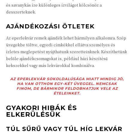
és savanykás íze különleges ízvilágot kölcsönöz a
desszerteknek.
AJÁNDÉKOZÁSI ÖTLETEK
Az eperlekvár remek ajándék lehet bármilyen alkalomra. Szép
üvegekbe töltve, egyedi címkékkel ellátva személyes és
ízletes meglepetést nyújthatunk szeretteinknek. Készíthetünk
belőle ajándékcsomagokat is, például házi készítésű
kekszekkel vagy más lekvárokkal kombinálva.
AZ EPERLEKVÁR SOKOLDALÚSÁGA MIATT MINDIG JÓ,
HA VAN OTTHON EGY-KÉT ÜVEGGEL. NEMCSAK
FINOM, DE BÁRMIKOR FELDOBHATJUK VELE AZ
ÉTELEINKET.
GYAKORI HIBÁK ÉS
ELKERÜLÉSÜK
TÚL SŰRŰ VAGY TÚL HÍG LEKVÁR