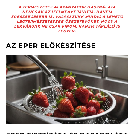
A TERMÉSZETES ALAPANYAGOK HASZNÁLATA
NEMCSAK AZ ÍZÉLMÉNYT JAVÍTJA, HANEM
EGÉSZSÉGESEBB IS. VÁLASSZUNK MINDIG A LEHETŐ
LEGTERMÉSZETESEBB ÖSSZETEVŐKET, HOGY A
LEKVÁRUNK NE CSAK FINOM, HANEM TÁPLÁLÓ IS
LEGYEN.
AZ EPER ELŐKÉSZÍTÉSE