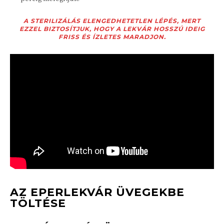
A STERILIZÁLÁS ELENGEDHETETLEN LÉPÉS, MERT
EZZEL BIZTOSÍTJUK, HOGY A LEKVÁR HOSSZÚ IDEIG
FRISS ÉS ÍZLETES MARADJON.
AZ EPERLEKVÁR ÜVEGEKBE
TÖLTÉSE