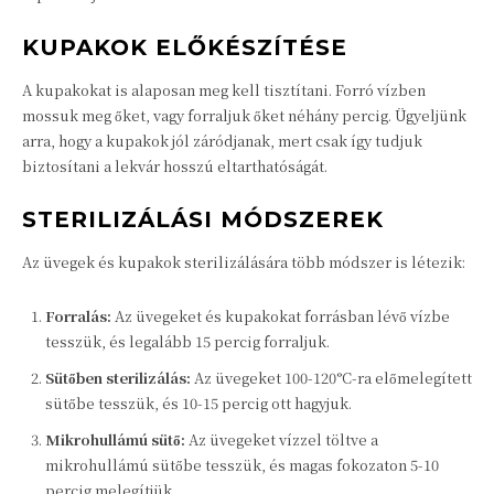
KUPAKOK ELŐKÉSZÍTÉSE
A kupakokat is alaposan meg kell tisztítani. Forró vízben
mossuk meg őket, vagy forraljuk őket néhány percig. Ügyeljünk
arra, hogy a kupakok jól záródjanak, mert csak így tudjuk
biztosítani a lekvár hosszú eltarthatóságát.
STERILIZÁLÁSI MÓDSZEREK
Az üvegek és kupakok sterilizálására több módszer is létezik:
Forralás:
Az üvegeket és kupakokat forrásban lévő vízbe
tesszük, és legalább 15 percig forraljuk.
Sütőben sterilizálás:
Az üvegeket 100-120°C-ra előmelegített
sütőbe tesszük, és 10-15 percig ott hagyjuk.
Mikrohullámú sütő:
Az üvegeket vízzel töltve a
mikrohullámú sütőbe tesszük, és magas fokozaton 5-10
percig melegítjük.