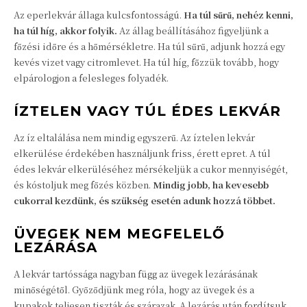
Az eperlekvár állaga kulcsfontosságú.
Ha túl sűrű, nehéz kenni,
ha túl híg, akkor folyik.
Az állag beállításához figyeljünk a
főzési időre és a hőmérsékletre. Ha túl sűrű, adjunk hozzá egy
kevés vizet vagy citromlevet. Ha túl híg, főzzük tovább, hogy
elpárologjon a felesleges folyadék.
ÍZTELEN VAGY TÚL ÉDES LEKVÁR
Az íz eltalálása nem mindig egyszerű. Az íztelen lekvár
elkerülése érdekében használjunk friss, érett epret. A túl
édes lekvár elkerüléséhez mérsékeljük a cukor mennyiségét,
és kóstoljuk meg főzés közben.
Mindig jobb, ha kevesebb
cukorral kezdünk, és szükség esetén adunk hozzá többet.
ÜVEGEK NEM MEGFELELŐ
LEZÁRÁSA
A lekvár tartóssága nagyban függ az üvegek lezárásának
minőségétől. Győződjünk meg róla, hogy az üvegek és a
kupakok teljesen tiszták és szárazak. A lezárás után fordítsuk