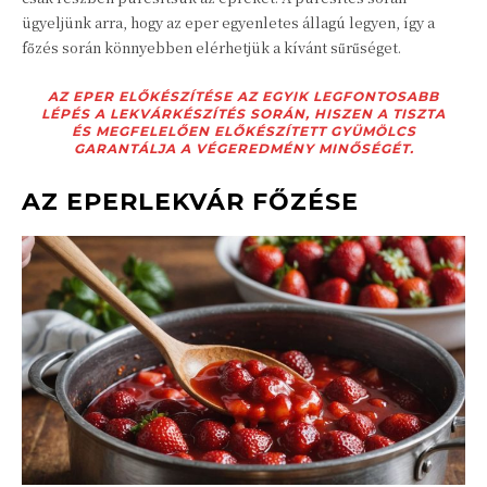
ügyeljünk arra, hogy az eper egyenletes állagú legyen, így a
főzés során könnyebben elérhetjük a kívánt sűrűséget.
AZ EPER ELŐKÉSZÍTÉSE AZ EGYIK LEGFONTOSABB
LÉPÉS A LEKVÁRKÉSZÍTÉS SORÁN, HISZEN A TISZTA
ÉS MEGFELELŐEN ELŐKÉSZÍTETT GYÜMÖLCS
GARANTÁLJA A VÉGEREDMÉNY MINŐSÉGÉT.
AZ EPERLEKVÁR FŐZÉSE