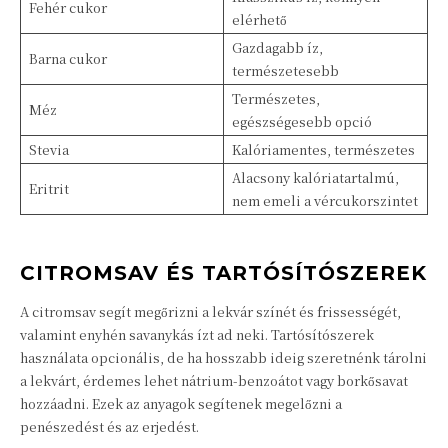
Fehér cukor
elérhető
Gazdagabb íz,
Barna cukor
természetesebb
Természetes,
Méz
egészségesebb opció
Stevia
Kalóriamentes, természetes
Alacsony kalóriatartalmú,
Eritrit
nem emeli a vércukorszintet
CITROMSAV ÉS TARTÓSÍTÓSZEREK
A citromsav segít megőrizni a lekvár színét és frissességét,
valamint enyhén savanykás ízt ad neki. Tartósítószerek
használata opcionális, de ha hosszabb ideig szeretnénk tárolni
a lekvárt, érdemes lehet nátrium-benzoátot vagy borkősavat
hozzáadni. Ezek az anyagok segítenek megelőzni a
penészedést és az erjedést.