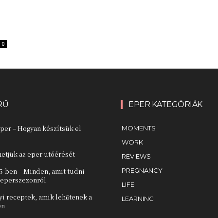
0
RŰ
EPER KATEGÓRIÁK
per – Hogyan készítsük el
MOMENTS
WORK
etjük az eper utóérését
REVIEWS
5-ben – Minden, amit tudni
PREGNANCY
r eperszezonról
LIFE
yi receptek, amik lehűtenek a
LEARNING
en