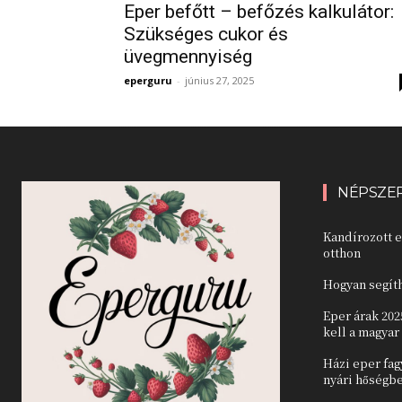
Eper befőtt – befőzés kalkulátor:
Szükséges cukor és
üvegmennyiség
eperguru
-
június 27, 2025
NÉPSZE
Kandírozott e
otthon
Hogyan segíth
Eper árak 202
kell a magya
Házi eper fag
nyári hőségb