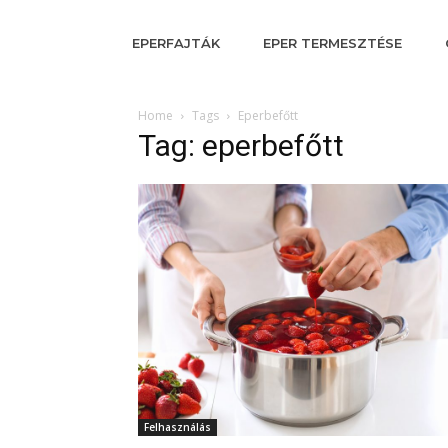
EPERFAJTÁK
EPER TERMESZTÉSE
Home
Tags
Eperbefőtt
Tag: eperbefőtt
Felhasználás