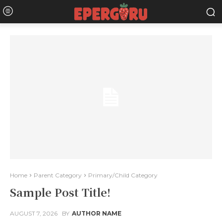
Home
Parent Category
Primary/Child Category
Sample Post Title!
AUGUST 7, 2026
BY
AUTHOR NAME