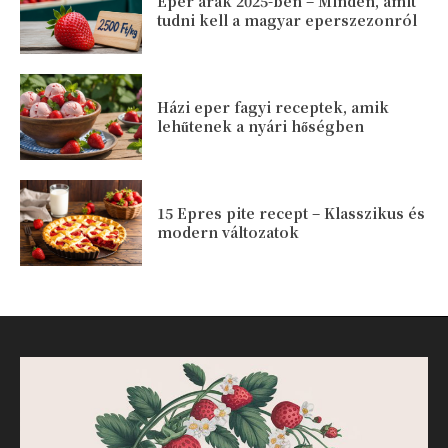
Eper árak 2025-ben – Minden, amit
tudni kell a magyar eperszezonról
Házi eper fagyi receptek, amik
lehűtenek a nyári hőségben
15 Epres pite recept – Klasszikus és
modern változatok