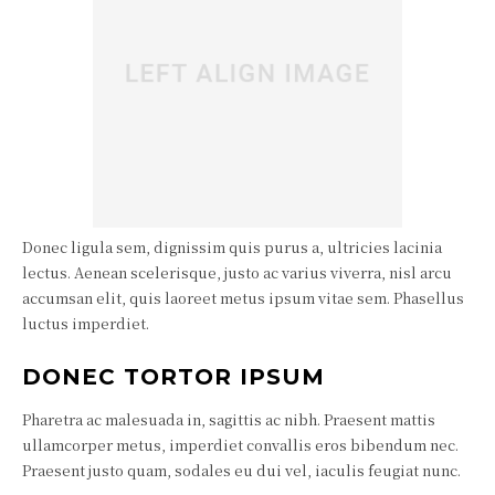
Donec ligula sem, dignissim quis purus a, ultricies lacinia
lectus. Aenean scelerisque, justo ac varius viverra, nisl arcu
accumsan elit, quis laoreet metus ipsum vitae sem. Phasellus
luctus imperdiet.
DONEC TORTOR IPSUM
Pharetra ac malesuada in, sagittis ac nibh. Praesent mattis
ullamcorper metus, imperdiet convallis eros bibendum nec.
Praesent justo quam, sodales eu dui vel, iaculis feugiat nunc.