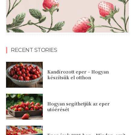
RECENT STORIES
Kandírozott eper – Hogyan
készítsük el otthon
Hogyan segíthetjük az eper
utóérését